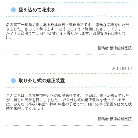
愛を込めて花束を…
名古屋市一柳商店街にある板津歯科・矯正歯科です。 素敵な花束をいただ
きました。さっそく飾ります！ どうでしょう？綺麗におさまってます
か？！自己流です… σ(^_^;) 甘いイィ香りがします。綺麗なお花は幸せで
[…]
投稿者 板津歯科医院
2013.04.14
取り外し式の矯正装置
こんにちは。名古屋市中川区の板津歯科です。 昨日は、矯正治療日でした
が、嬉しい光景を目にしました。 取り外し式の矯正装置を使っている子
は、みんな（小校1年生〜中学1年生の子達です）お口の中に装置をはめた状
態で来院してくれ […]
投稿者 板津歯科医院