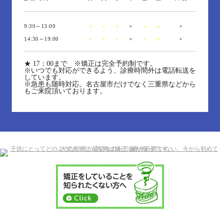
9:30～13:00
●
●
●
×
●
●
×
14:30～19:00
●
●
●
×
●
★
×
★
17：00まで ※矯正は完全予約制です。
※いつでも対応ができるよう、診療時間外は電話転送を
しています。
※急患も随時対応。名古屋市だけでなく三重県などから
もご来院頂いております。