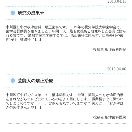
2013.04.11
研究の成果☆
中川区打中の板津歯科・矯正歯科です。 一昨年の愛知学院大学歯学会で、
歯学会奨励賞を頂きました。年間一人、最も意義ある研究をした会員に贈ら
れる賞です。 愛知学院大学歯学会では、矯正歯科に限らず、口腔外科や歯
周病科、補綴科（ […]
投稿者 板津歯科医院
2013.04.06
芸能人の矯正治療
中川区打中町で３０年！！！板津歯科です。 最近、芸能人の方が矯正治療
をされながらテレビに出ているのをよく目にします。 職業柄すぐに気づい
てしまうのですが・・・。皆さんも気づいてますか？ 例えば、『おきやは
ぎの矢作さん』や […]
投稿者 板津歯科医院