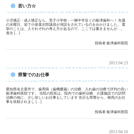
若い力☆
小児矯正・成人矯正なら、荒子小学校・一柳中学近くの板津歯科へ！ 先週
の水曜日、栄で小泉進次郎議員が演説をされているのをみかけました。 選
挙のことは、人それぞれの考え方があるので、ここでは書きませんが…。
進次 […]
投稿者 板津歯科医院
2013.04.23
県警でのお仕事
愛知県名古屋市で、歯周病（歯槽膿漏）の治療、入れ歯の治療で評判の良い
板津歯科医院です。 当院の院長は、院内での歯科治療、介護施設での訪問
治療の他に、少し珍しいお仕事もしています 先日も県警から、検死のお仕
事を依頼されまし […]
投稿者 板津歯科医院
2013.04.16