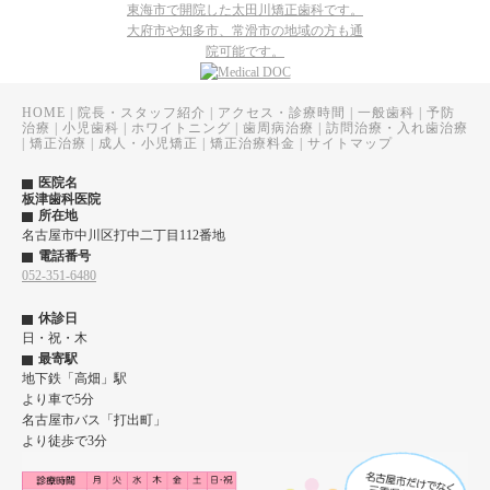
東海市で開院した太田川矯正歯科です。
大府市や知多市、常滑市の地域の方も通
院可能です。
HOME
|
院長・スタッフ紹介
|
アクセス・診療時間
|
一般歯科
|
予防
治療
|
小児歯科
|
ホワイトニング
|
歯周病治療
|
訪問治療・入れ歯治療
|
矯正治療
|
成人・小児矯正
|
矯正治療料金
|
サイトマップ
医院名
板津歯科医院
所在地
名古屋市中川区打中二丁目112番地
電話番号
052-351-6480
休診日
日・祝・木
最寄駅
地下鉄「高畑」駅
より車で5分
名古屋市バス「打出町」
より徒歩で3分