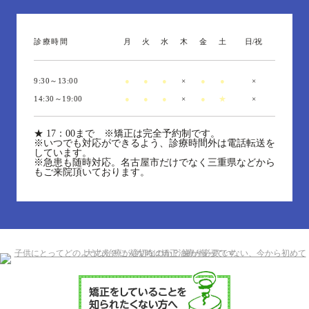
診療時間
月
火
水
木
金
土
日/祝
9:30～13:00
●
●
●
×
●
●
×
14:30～19:00
●
●
●
×
●
★
×
★
17：00まで ※矯正は完全予約制です。
※いつでも対応ができるよう、診療時間外は電話転送を
しています。
※急患も随時対応。名古屋市だけでなく三重県などから
もご来院頂いております。