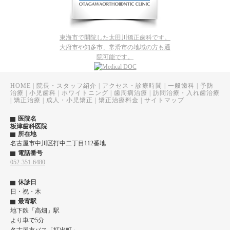
東海市で開院した太田川矯正歯科です。
大府市や知多市、常滑市の地域の方も通
院可能です。
HOME
|
院長・スタッフ紹介
|
アクセス・診療時間
|
一般歯科
|
予防
治療
|
小児歯科
|
ホワイトニング
|
歯周病治療
|
訪問治療・入れ歯治療
|
矯正治療
|
成人・小児矯正
|
矯正治療料金
|
サイトマップ
医院名
板津歯科医院
所在地
名古屋市中川区打中二丁目112番地
電話番号
052-351-6480
休診日
日・祝・木
最寄駅
地下鉄「高畑」駅
より車で5分