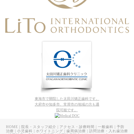
東海市で開院した太田川矯正歯科です。
大府市や知多市、常滑市の地域の方も通
院可能です。
HOME
|
院長・スタッフ紹介
|
アクセス・診療時間
|
一般歯科
|
予防
治療
|
小児歯科
|
ホワイトニング
|
歯周病治療
|
訪問治療・入れ歯治療