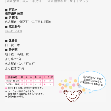
|
矯正治療
|
成人・小児矯正
|
矯正治療料金
|
サイトマップ
医院名
板津歯科医院
所在地
名古屋市中川区打中二丁目112番地
電話番号
052-351-6480
休診日
日・祝・木
最寄駅
地下鉄「高畑」駅
より車で5分
名古屋市バス「打出町」
より徒歩で3分